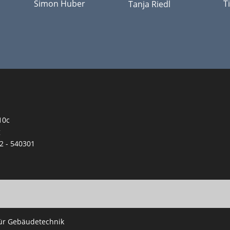
Simon Huber
T
Tanja Riedl
10c
g
2 - 540301
für Gebäudetechnik