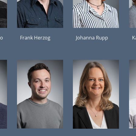
co
Frank Herzog
Johanna Rupp
K