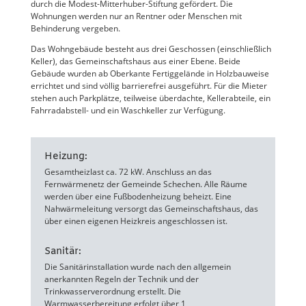
durch die Modest-Mitterhuber-Stiftung gefördert. Die
Wohnungen werden nur an Rentner oder Menschen mit
Behinderung vergeben.
Das Wohngebäude besteht aus drei Geschossen (einschließlich
Keller), das Gemeinschaftshaus aus einer Ebene. Beide
Gebäude wurden ab Oberkante Fertiggelände in Holzbauweise
errichtet und sind völlig barrierefrei ausgeführt. Für die Mieter
stehen auch Parkplätze, teilweise überdachte, Kellerabteile, ein
Fahrradabstell- und ein Waschkeller zur Verfügung.
Heizung:
Gesamtheizlast ca. 72 kW. Anschluss an das
Fernwärmenetz der Gemeinde Schechen. Alle Räume
werden über eine Fußbodenheizung beheizt. Eine
Nahwärmeleitung versorgt das Gemeinschaftshaus, das
über einen eigenen Heizkreis angeschlossen ist.
Sanitär:
Die Sanitärinstallation wurde nach den allgemein
anerkannten Regeln der Technik und der
Trinkwasserverordnung erstellt. Die
Warmwasserbereitung erfolgt über 1