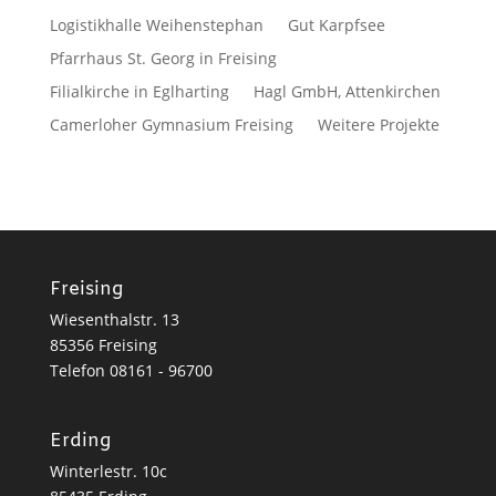
Logistikhalle Weihenstephan
Gut Karpfsee
Pfarrhaus St. Georg in Freising
Filialkirche in Eglharting
Hagl GmbH, Attenkirchen
Camerloher Gymnasium Freising
Weitere Projekte
Freising
Wiesenthalstr. 13
85356 Freising
Telefon
08161 - 96700
Erding
Winterlestr. 10c